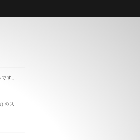
心です。
勤)のス
。